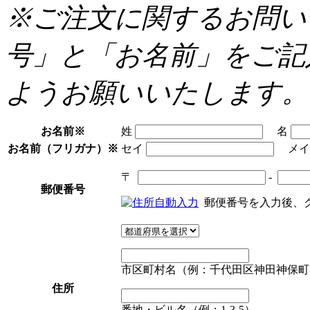
※ご注文に関するお問い
号」と「お名前」をご記
ようお願いいたします。
お名前
※
姓
名
お名前（フリガナ）
※
セイ
メ
〒
-
郵便番号
郵便番号を入力後、
市区町村名（例：千代田区神田神保町
住所
番地・ビル名（例：1-3-5）