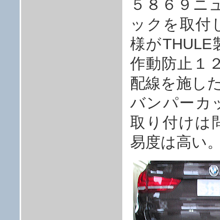
５８６９ニュ
ックを取付
様がTHUL
作動防止１
配線を施し
バンパーカ
取り付けは
易度は高い