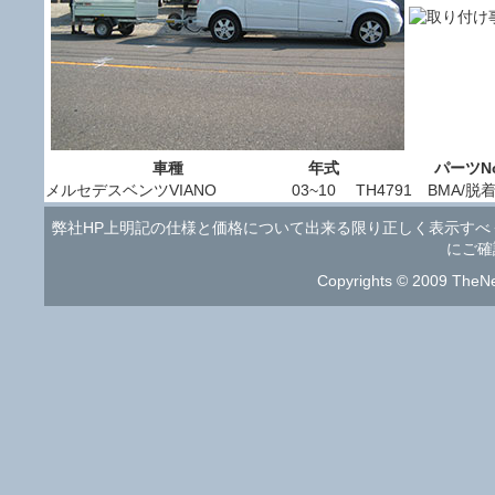
車種
年式
パーツN
メルセデスベンツVIANO
03~10
TH4791 BMA/脱
弊社HP上明記の仕様と価格について出来る限り正しく表示す
にご確
Copyrights © 2009 TheNe