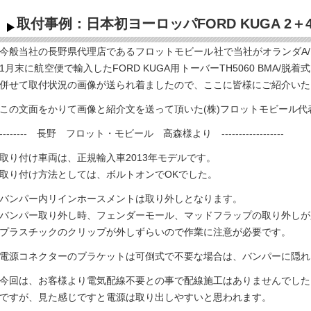
取付事例：日本初ヨーロッパFORD KUGA 2＋
今般当社の長野県代理店であるフロットモビール社で当社がオランダA/M
1月末に航空便で輸入したFORD KUGA用トーバーTH5060 BMA/
併せて取付状況の画像が送られ着ましたので、ここに皆様にご紹介いた
この文面をかりて画像と紹介文を送って頂いた(株)フロットモビール
-------- 長野 フロット・モビール 高森様より ------------------
取り付け車両は、正規輸入車2013年モデルです。
取り付け方法としては、ボルトオンでOKでした。
バンパー内リインホースメントは取り外しとなります。
バンパー取り外し時、フェンダーモール、マッドフラップの取り外しが
プラスチックのクリップが外しずらいので作業に注意が必要です。
電源コネクターのブラケットは可倒式で不要な場合は、バンパーに隠れ
今回は、お客様より電気配線不要との事で配線施工はありませんでした
ですが、見た感じですと電源は取り出しやすいと思われます。