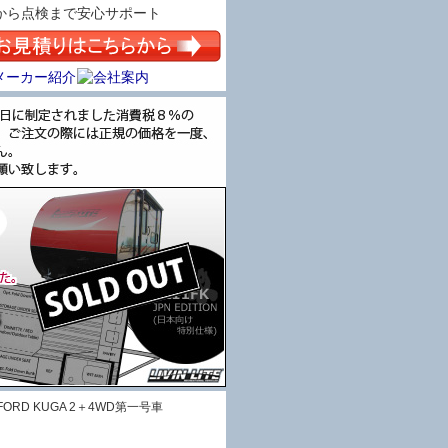
から点検まで安心サポート
RD KUGA 2＋4WD第一号車