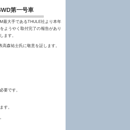
4WD第一号車
最大手であるTHULE社より本年
脱着式をようやく取付完了の報告があり
します。
代表高森祐士氏に敬意を証します。
必要です。
ます。
。