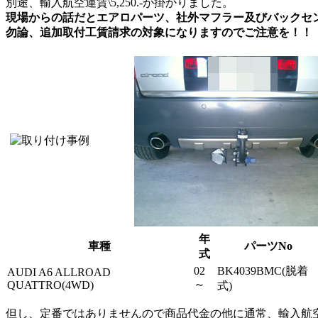
別途、輸入航空運賃\5,250.-が掛かりました。
現場からの話だとエアロパーツ、社外マフラー及びバックセ
勿論、追加取付工賃請求の対象になりますのでご注意を！！
年
車種
パーツNo
式
02
BK4039BMC(脱着
AUDI A6 ALLROAD
～
QUATTRO(4WD)
式)
但し、定番ではありませんので商品代金の他に通常、輸入航空運賃10