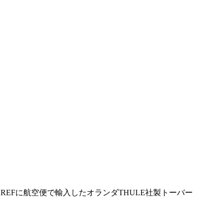
-4BAREFに航空便で輸入したオランダTHULE社製トーバー