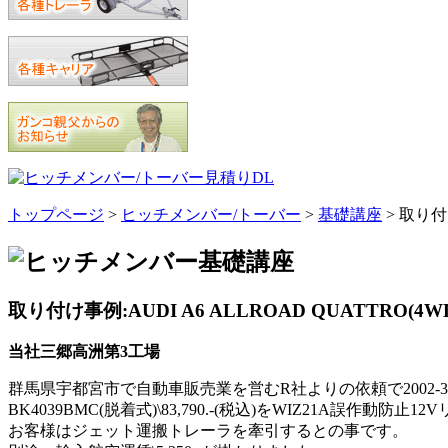
トップページ
>
ヒッチメンバー/トーバー
>
基礎講座
> 取り付け
取り付け事例:AUDI A6 ALLROAD QUATTRO(4W
当社三郷高洲第3工場
群馬県宇都宮市で自動車販売業を営むR社よりの依頼で2002-3新車登
BK4039BMC(脱着式)\83,790.-(税込)をWIZ21A誤作
お客様はジェット運搬トレーラを牽引するとの事です。