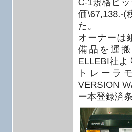
C-1規格ヒ
価\67,13
た。
オーナーは
備品を運
ELLEBI
トレーラモデル:
VERSION
ー本登録済