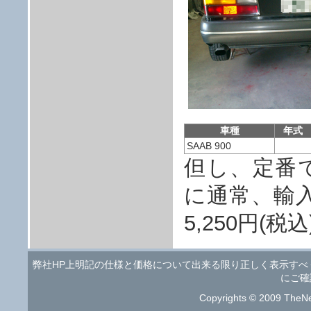
車種
年式
SAAB 900
但し、定番
に通常、輸入航
5,250円(
弊社HP上明記の仕様と価格について出来る限り正しく表示す
にご確
Copyrights © 2009 TheNe