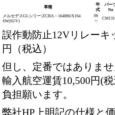
年
パー
車種
式
No
06
メルセデスGLシリーズCBA－164886/X164
CM131
～
SW(SUV)
誤作動防止12Vリレーキット
円（税込）
但し、定番ではありませ
輸入航空運賃10,500円(税
負担願います。
弊社HP上明記の仕様と