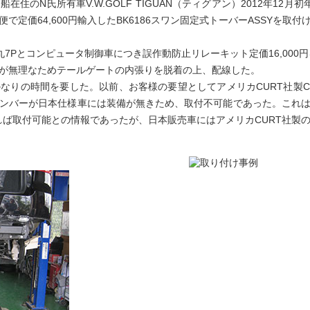
在住のN氏所有車V.W.GOLF TIGUAN（ティグアン）2012年12月初
便で定価64,600円輸入したBK6186スワン固定式トーバーASSYを
丸7Pとコンピュータ制御車につき誤作動防止リレーキット定価16,000
が無理なためテールゲートの内張りを脱着の上、配線した。
りの時間を要した。以前、お客様の要望としてアメリカCURT社製CM
ンバーが日本仕様車には装備が無きため、取付不可能であった。これ
れば取付可能との情報であったが、日本販売車にはアメリカCURT社製