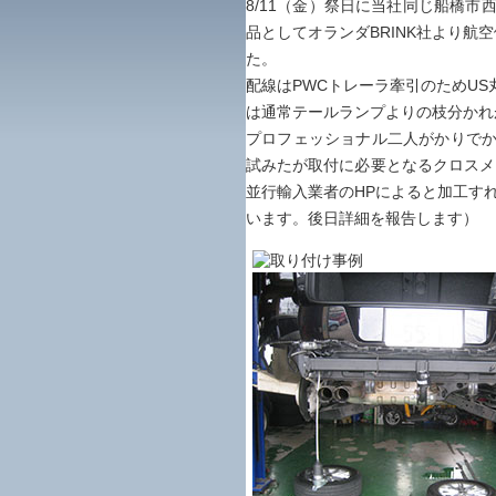
8/11（金）祭日に当社同じ船橋市西船
品としてオランダBRINK社より航空
た。
配線はPWCトレーラ牽引のためUS
は通常テールランプよりの枝分かれ
プロフェッショナル二人がかりでかな
試みたが取付に必要となるクロスメ
並行輸入業者のHPによると加工す
います。後日詳細を報告します）