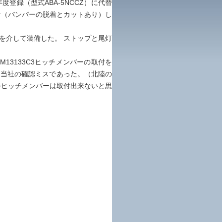
年度登録（型式ABA-5NCCZ）に代替
取付け（バンパーの脱着とカットあり）し
円を介して装備した。 ストップと尾灯
13133C3ヒッチメンバーの取付を
は当社の確認ミスであった。（北陸の
のヒッチメンバーは取付出来ないと思