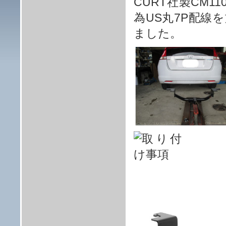
CURT社製CM1
為US丸7P配線
ました。