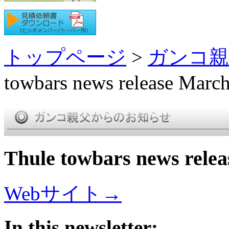
トップページ
>
ガンコ親
towbars news release Marc
Thule towbars news rele
Webサイト→
In this newsletter: